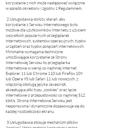
korzystanie z nich może następować wyłącznie
w sposób określony i zgodny z Regulaminem.
2.Usługodawca dołoży starań, aby
korzystanie z Serwisu Internetowego było
możliwe dla użytkowników Internetu z użyciem
wszystkich popularnych przeglądarek
internetowych, systemów operacyjnych, typów
urządzeń oraz typów połączeń internetowych.
Minimalne wymagania techniczne
umożliwiające korzystanie ze Strony
Internetowej Serwisu to przeglądarka
internetowa w wersji co najmniej Internet
Explorer 11 lub Chrome 110 lub FireFox 109
lub Opera 95 lub Safari 11 lub nowszych, z
włączoną obsługą języka Javascript,
akceptująca pliki typu „cookies” oraz łącze
internetowe o przepustowości co najmniej 512
kbit/s. Strona Internetowa Serwisu jest
responsywna i dynamicznie dopasowuje się do
każdej rozdzielczości ekranu.
3.Usługodawca stosuje mechanizm plików
"cookies", które podczas korzystania przez