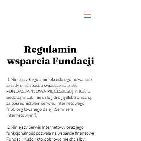
Witaj na stronie Katolickiej Odnowy w
Duchu Świętym Archidiecezji Lubelskiej
oraz Fundacji Nowa Pięćdziesiątnica
Regulamin
wsparcia Fundacji
1.Niniejszy Regulamin określa ogólne warunki,
zasady oraz sposób świadczenia przez
FUNDACJA "NOWA PIĘĆDZIESIĄTNICA" z
siedzibą w Lublinie usług drogą elektroniczną,
za pośrednictwem serwisu internetowego
fn50.org (zwanego dalej: „Serwisem
Internetowym”).
2.Niniejszy Serwis Internetowy oraz jego
funkcjonalność pozwala na wsparcie finansowe
Fundacji. Każdy kto dobrowolnie chciałby