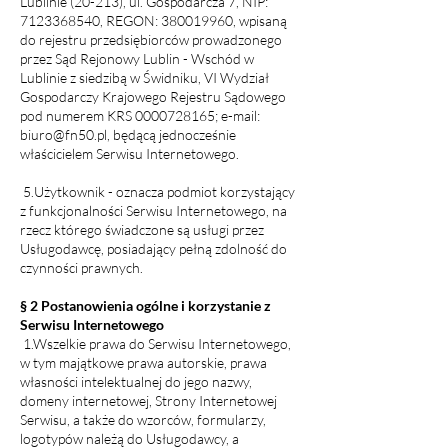
Lublinie (20-213), ul. Gospodarcza 7, NIP:
7123368540
, REGON:
380019960
, wpisaną
do rejestru przedsiębiorców prowadzonego
przez Sąd Rejonowy Lublin - Wschód w
Lublinie z siedzibą w Świdniku, VI Wydział
Gospodarczy Krajowego Rejestru Sądowego
pod numerem KRS
0000728165
; e-mail:
biuro@fn50.pl
, będącą jednocześnie
właścicielem Serwisu Internetowego.
5.Użytkownik - oznacza podmiot korzystający
z funkcjonalności Serwisu Internetowego, na
rzecz którego świadczone są usługi przez
Usługodawcę, posiadający pełną zdolność do
czynności prawnych.
§ 2 Postanowienia ogólne i korzystanie z
Serwisu Internetowego
1.Wszelkie prawa do Serwisu Internetowego,
w tym majątkowe prawa autorskie, prawa
własności intelektualnej do jego nazwy,
domeny internetowej, Strony Internetowej
Serwisu, a także do wzorców, formularzy,
logotypów należą do Usługodawcy, a