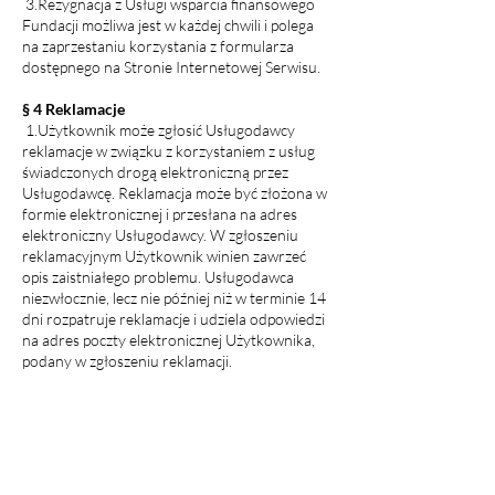
3.Rezygnacja z Usługi wsparcia finansowego
Fundacji możliwa jest w każdej chwili i polega
na zaprzestaniu korzystania z formularza
dostępnego na Stronie Internetowej Serwisu.
§ 4 Reklamacje
1.Użytkownik może zgłosić Usługodawcy
reklamacje w związku z korzystaniem z usług
świadczonych drogą elektroniczną przez
Usługodawcę. Reklamacja może być złożona w
formie elektronicznej i przesłana na adres
elektroniczny Usługodawcy. W zgłoszeniu
reklamacyjnym Użytkownik winien zawrzeć
opis zaistniałego problemu. Usługodawca
niezwłocznie, lecz nie później niż w terminie 14
dni rozpatruje reklamacje i udziela odpowiedzi
na adres poczty elektronicznej Użytkownika,
podany w zgłoszeniu reklamacji.
2.Usługodawca nie korzysta z pozasądowego
rozwiązywania sporów, o których mowa w
ustawie z dnia 23 września 2016 r. o
pozasądowym rozwiązywaniu sporów
konsumenckich.