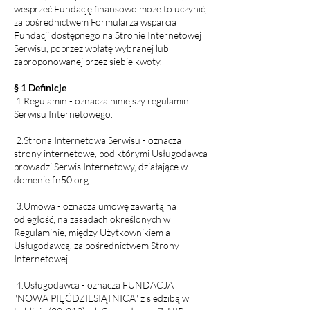
wesprzeć Fundację finansowo może to uczynić,
za pośrednictwem Formularza wsparcia
Fundacji dostępnego na Stronie Internetowej
Serwisu, poprzez wpłatę wybranej lub
zaproponowanej przez siebie kwoty.
§ 1 Definicje
1.Regulamin - oznacza niniejszy regulamin
Serwisu Internetowego.
2.Strona Internetowa Serwisu - oznacza
strony internetowe, pod którymi Usługodawca
prowadzi Serwis Internetowy, działające w
domenie fn50.org
3.Umowa - oznacza umowę zawartą na
odległość, na zasadach określonych w
Regulaminie, między Użytkownikiem a
Usługodawcą, za pośrednictwem Strony
Internetowej.
4.Usługodawca - oznacza FUNDACJA
"NOWA PIĘĆDZIESIĄTNICA" z siedzibą w