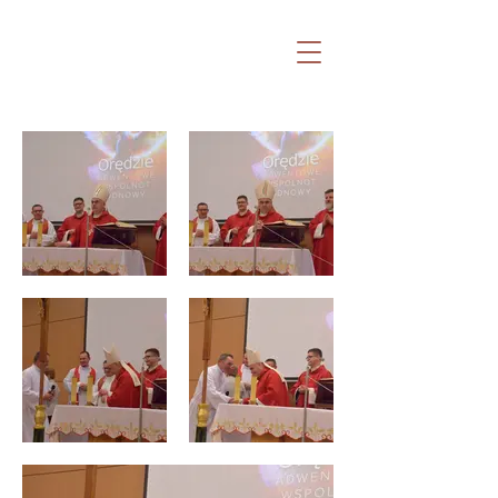
Witaj na stronie Katolickiej Odnowy w
Duchu Świętym Archidiecezji Lubelskiej
oraz Fundacji Nowa Pięćdziesiątnica