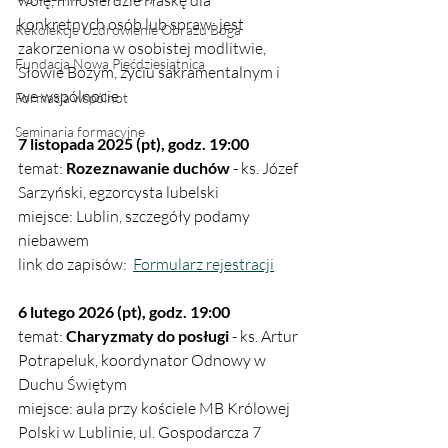
wolę, miłosierdzie i łaskę dla 
konkretnych osób lub spraw; jest 
Rekolekcje Uzdrowienie Obrazu Boga
zakorzeniona w osobistej modlitwie, 
Fundacja Nowa Pięćdziesiątnica
Słowie Bożym, życiu sakramentalnym i 
we wspólnocie. 
Formacja wspólnot
Seminaria formacyjne
7 listopada 2025 (pt), godz. 19:00
temat: 
Rozeznawanie duchów
 - ks. Józef 
Sarzyński, egzorcysta lubelski
miejsce: Lublin, szczegóły podamy 
niebawem
link do zapisów:  
Formularz rejestracji
6 lutego 2026 (pt), godz. 19:00
temat: 
Charyzmaty do posługi
 - ks. Artur 
Potrapeluk, koordynator Odnowy w 
Duchu Świętym
miejsce: aula przy kościele MB Królowej 
Polski w Lublinie, ul. Gospodarcza 7