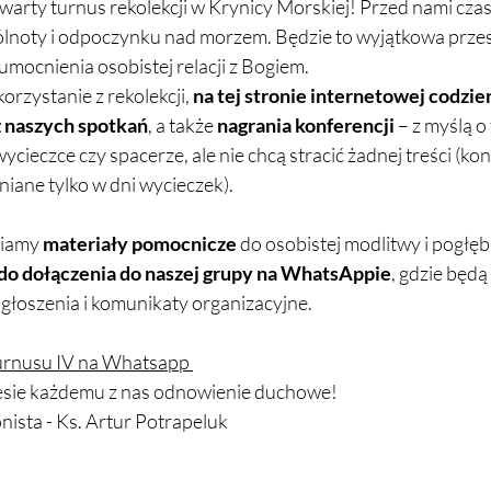
warty turnus rekolekcji w Krynicy Morskiej! Przed nami czas
lnoty i odpoczynku nad morzem. Będzie to wyjątkowa przest
mocnienia osobistej relacji z Bogiem.
rzystanie z rekolekcji, 
na tej stronie internetowej codzie
 z naszych spotkań
, a także 
nagrania konferencji
 – z myślą o
cieczce czy spacerze, ale nie chcą stracić żadnej treści (konf
iane tylko w dni wycieczek).
iamy 
materiały pomocnicze
 do osobistej modlitwy i pogłębi
o dołączenia do naszej grupy na WhatsAppie
, gdzie będ
ogłoszenia i komunikaty organizacyjne.
urnusu IV na Whatsapp 
iesie każdemu z nas odnowienie duchowe!
nista - Ks. Artur Potrapeluk 