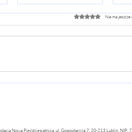
Oceniono na 0 z 5 gwiazde
Nie ma jeszcze
Rozpoczynamy ostatni w
Cha
tym roku 5 Turnus
pie
Rekolekcji w Krynicy
(14-
Morskiej
dacja Nowa Pięćdziesiątnica, ul. Gospodarcza 7, 20-213 Lublin, NIP