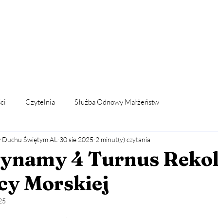
telnia
Wsparcie
WYDARZENIA
Odnowa
FORMACJ
ci
Czytelnia
Służba Odnowy Małżeństw
w Duchu Świętym AL
30 sie 2025
2 minut(y) czytania
dlitwą wstawienniczą
Ogłoszenia koordynacji
ynamy 4 Turnus Rekol
cy Morskiej
oga
Fundacja Nowa Pięćdziesiątnica
Formacja wspólnot
25
5 gwiazdek.