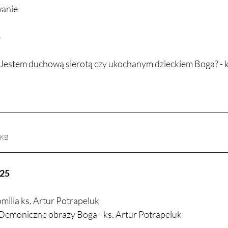
wanie
5
- Jestem duchową sierotą czy ukochanym dzieckiem Boga? - k
3KB
025
omilia ks. Artur Potrapeluk
 Demoniczne obrazy Boga - ks. Artur Potrapeluk