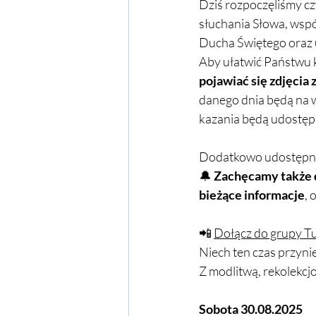
Seminaria formacyjne
Dziś rozpoczęliśmy cz
słuchania Słowa, wspó
Ducha Świętego oraz u
Aby ułatwić Państwu ko
pojawiać się zdjęcia
danego dnia będą na wy
kazania będą udostępn
Dodatkowo udostępn
🔔 
Zachęcamy także d
bieżące informacje
, 
📲 
Dołącz do grupy T
Niech ten czas przyn
Z modlitwą, rekolekcjo
Sobota 30.08.2025