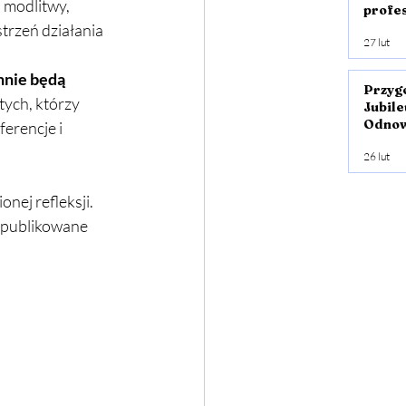
 modlitwy, 
profe
Ewang
rzeń działania 
27 lut
młodz
nnie będą 
Przyg
 tych, którzy 
Jubile
Odno
erencje i 
chary
26 lut
onej refleksji.
ą publikowane 