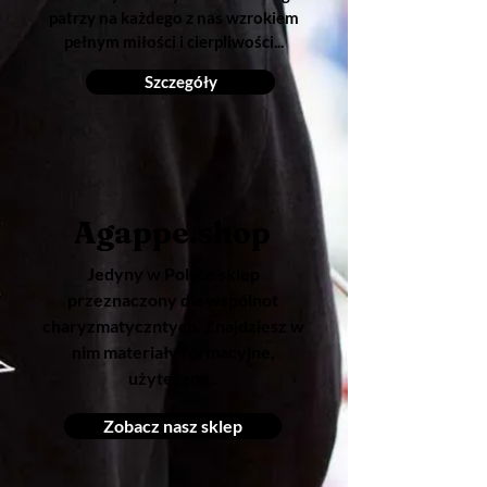
patrzy na każdego z nas wzrokiem
pełnym miłości i cierpliwości...
Szczegóły
Agappe.shop
Jedyny w Polsce sklep
przeznaczony dla wspólnot
charyzmatyczntych. Znajdziesz w
nim materiały formacyjne,
użyteczne..
Zobacz nasz sklep