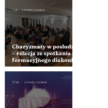
7 lut
1 minut(y) czytania
Charyzmaty w posłudze
– relacja ze spotkania
formacyjnego diakonii
wstawienniczej
29 sty
1 minut(y) czytania