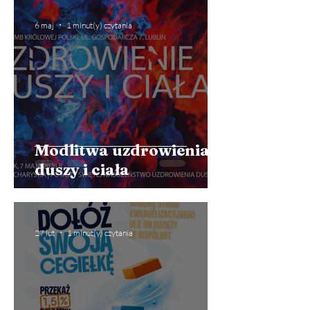
6 maj
1 minut(y) czytania
Modlitwa uzdrowienia
duszy i ciała
27 lut
1 minut(y) czytania