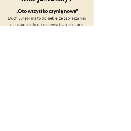
,,Oto wszystko czynię nowe"
Duch Święty ma to do siebie, że zaprasza nas
nieustannie do opuszczenia tego, co stare,
wygodne i tego do czego już zdążyliśmy się
przyzwyczaić. Nowość rodzi się wtedy, gdy
zaczynamy Go słuchać i poważnie traktować,
co mówi.
Projekty, które podejmujemy rodzą się z
modlitwy osobistej i rozeznania
wspólnotowego oraz są ukierunkowane, na to
by jak najwięcej osób usłyszało o Jezusie, który
zmartwychwstał i żyje!
O NAS