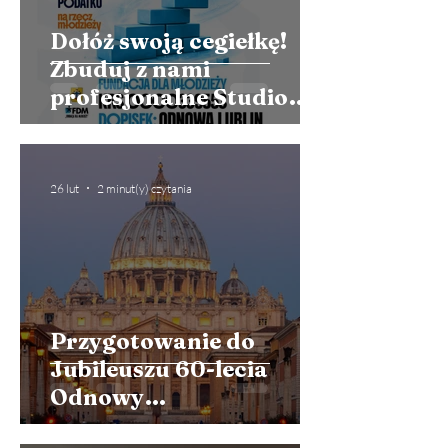
Dołóż swoją cegiełkę!
Zbuduj z nami
profesjonalne Studio
Ewangelizacyjne dla
młodzieży
26 lut
2 minut(y) czytania
Przygotowanie do
Jubileuszu 60-lecia
Odnowy
charyzmatycznej