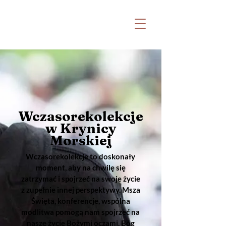
Witaj na stronie Katolickiej Odnowy w
Duchu Świętym Archidiecezji Lubelskiej
oraz Fundacji Nowa Pięćdziesiątnica
Wczasorekolekcje
w Krynicy
Morskiej
Wczasorekolekcje to doskonały
moment, aby na chwilę się
zatrzymać i spojrzeć na swoje życie
z zupełnie innej perspektywy. Msza
Święta, konferencje, wspólna
modlitwa pomogą nam spojrzeć na
nasze życie Bożymi oczami. Bóg