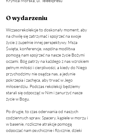
Krynica Morska, ul. Teleexpresu
O wydarzeniu
Wczasorekolekcje to doskonały moment, aby 
na chwilę się zatrzymać i spojrzeć na swoje 
życie z zupełnie innej perspektywy. Msza 
Święta, konferencje, wspólna modlitwa 
pomogą nam spojrzeć na nasze życie Bożymi 
oczami. Bóg patrzy na każdego z nas wzrokiem 
pełnym miłości i cierpliwości, a kiedy do Niego 
przychodzimy nie osądza nas, a jedynie 
pokrzepia i zachęca, aby trwać w Jego 
miłosierdziu. Podczas rekolekcji będziemy 
starali się odpocząć w Nim i zanurzyć nasze 
życie w Bogu.
Po drugie, to czas oderwania od naszych 
codziennych spraw. Spacery, kąpiele w morzu i 
w basenie, rozliczne atrakcje pomogą 
odpocząć nam psychicznie i fizycznie, dzięki 