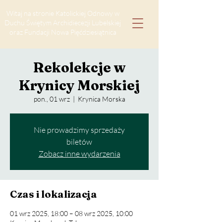
Witaj na stronie Katolickiej Odnowy w
Duchu Świętym Archidiecezji Lubelskiej
oraz Fundacji Nowa Pięćdziesiątnica
Rekolekcje w
Krynicy Morskiej
pon., 01 wrz
  |  
Krynica Morska
Nie prowadzimy sprzedaży
biletów
Zobacz inne wydarzenia
Czas i lokalizacja
01 wrz 2025, 18:00 – 08 wrz 2025, 10:00