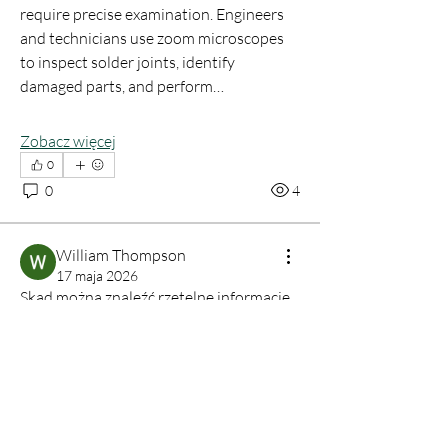
require precise examination. Engineers 
and technicians use zoom microscopes 
to inspect solder joints, identify 
damaged parts, and perform…
Zobacz więcej
0
0
4
William Thompson
17 maja 2026
Skąd można znaleźć rzetelne informacje 
na temat macierzyństwa zastępczego na 
Ukrainie? Jak dokładnie wygląda cały 
proces krok po kroku? Czy procedura 
jest legalna dla obcokrajowców i jakie 
formalności trzeba spełnić? Ile czasu 
trwa całość od rozpoczęcia do narodzin 