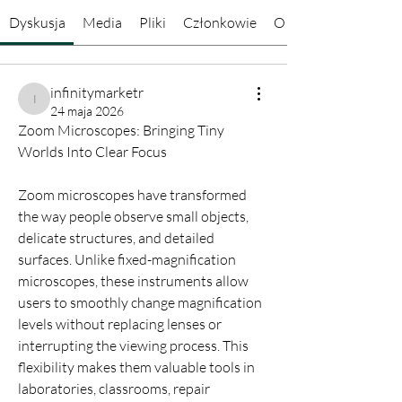
Dyskusja
Media
Pliki
Członkowie
O grupie
infinitymarketr
infinitymarketr
24 maja 2026
Zoom Microscopes: Bringing Tiny 
Worlds Into Clear Focus
Zoom microscopes have transformed 
the way people observe small objects, 
delicate structures, and detailed 
surfaces. Unlike fixed-magnification 
microscopes, these instruments allow 
users to smoothly change magnification 
levels without replacing lenses or 
interrupting the viewing process. This 
flexibility makes them valuable tools in 
laboratories, classrooms, repair 