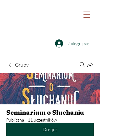
Witaj na stronie Katolickiej Odnowy w
Duchu Świętym Archidiecezji Lubelskiej
oraz Fundacji Nowa Pięćdziesiątnica
Zaloguj się
Grupy
Seminarium o Słuchaniu
Publiczna
·
11 uczestników
Dołącz