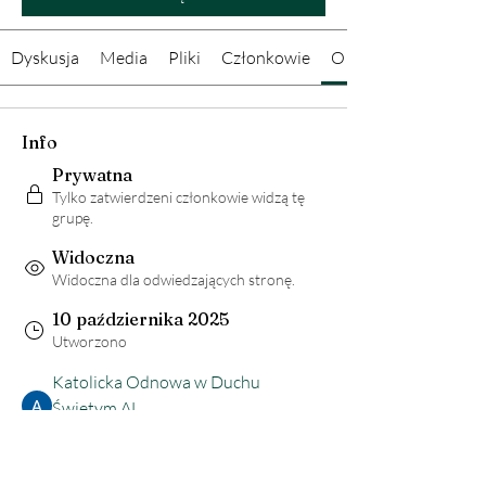
Dyskusja
Media
Pliki
Członkowie
O grupie
Info
Prywatna
Tylko zatwierdzeni członkowie widzą tę
grupę.
Widoczna
Widoczna dla odwiedzających stronę.
10 października 2025
Utworzono
Katolicka Odnowa w Duchu
Świętym AL
Stworzona przez