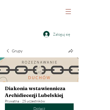
Witaj na stronie Katolickiej Odnowy w
Duchu Świętym Archidiecezji Lubelskiej
oraz Fundacji Nowa Pięćdziesiątnica
Zaloguj się
Grupy
Diakonia wstawiennicza
Archidiecezji Lubelskiej
Prywatna
·
25 uczestników
Dołącz