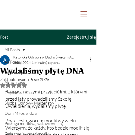
Witaj na stronie Katolickiej Odnowy w
Duchu Świętym Archidiecezji Lubelskiej
oraz Fundacji Nowa Pięćdziesiątnica
Zarejestruj się
Post
All Posts
Katolicka Odnowa w Duchu Świętym AL
All Posts
1 maj 2024
1 minut(y) czytania
Wydaliśmy płytę DNA
Informacje
Zaktualizowano:
5 sie 2025
Aktualności
Oceniono na NaN z 5 gwiazdek.
Razem z naszymi przyjaciółmi, z którymi 
Czytelnia
przed laty prowadziliśmy Szkołę 
Służba Odnowy Małżeństw
Uwielbienia, wydaliśmy płytę.
Dom Miłosierdzia
Płyta jest owocem modlitwy wielu. 
Posługa modlitwą wstawienniczą
Wierzymy, że każdy, kto będzie modlił się 
Ogłoszenia koordynacji