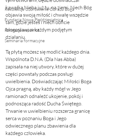
tymi utworami, będzie doświadczał 
kawałka Nieba już tu, na ziemi. Niech Bóg 
Rekolekcje Uzdrowienie Obrazu Boga
objawia swoją miłość i chwałę wszędzie 
Fundacja Nowa Pięćdziesiątnica
tam, gdzie jesteś i niech obficie 
błogosławi w każdym podjętym 
Formacja wspólnot
działaniu.
Seminaria formacyjne
Tą płytą możesz się modlić każdego dnia. 
Wspólnota D.N.A. (Dla Nas Abba) 
zapisała na niej utwory, które w dużej 
części powstały podczas posługi 
uwielbienia. Doświadczając Miłości Boga 
Ojca pragną, aby każdy mógł w Jego 
ramionach odnaleźć ukojenie, pokój i 
podnosząca radość Ducha Świętego. 
Trwanie w uwielbieniu rozszerza granicę 
serca w poznaniu Boga i Jego 
odwiecznego planu zbawienia dla 
każdego człowieka.