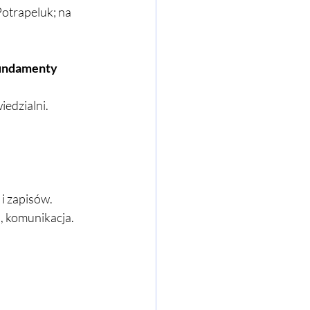
Potrapeluk; na 
fundamenty 
iedzialni.
 i zapisów.
n, komunikacja.