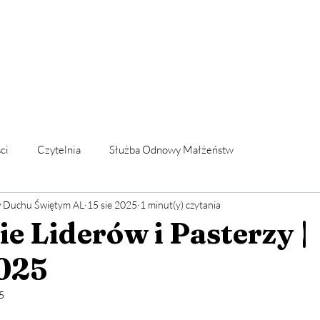
telnia
Wsparcie
WYDARZENIA
Odnowa
FORMACJ
ci
Czytelnia
Służba Odnowy Małżeństw
w Duchu Świętym AL
15 sie 2025
1 minut(y) czytania
dlitwą wstawienniczą
Ogłoszenia koordynacji
e Liderów i Pasterzy |
025
oga
Fundacja Nowa Pięćdziesiątnica
Formacja wspólnot
5
5 gwiazdek.