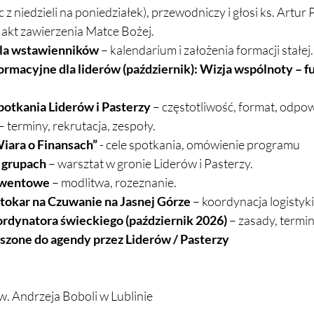
 z niedzieli na poniedziałek), przewodniczy i głosi ks. Artur 
 akt zawierzenia Matce Bożej.
dla wstawienników
 – kalendarium i założenia formacji stałej.
ormacyjne dla liderów (październik): Wizja wspólnoty – 
potkania Liderów i Pasterzy
 – częstotliwość, format, odpow
 – terminy, rekrutacja, zespoły.
iara o Finansach”
 - cele spotkania, omówienie programu
 grupach
 – warsztat w gronie Liderów i Pasterzy.
dwentowe
 – modlitwa, rozeznanie.
okar na Czuwanie na Jasnej Górze
 – koordynacja logistyki
dynatora świeckiego (październik 2026)
 – zasady, termi
szone do agendy przez Liderów / Pasterzy
w. Andrzeja Boboli w Lublinie