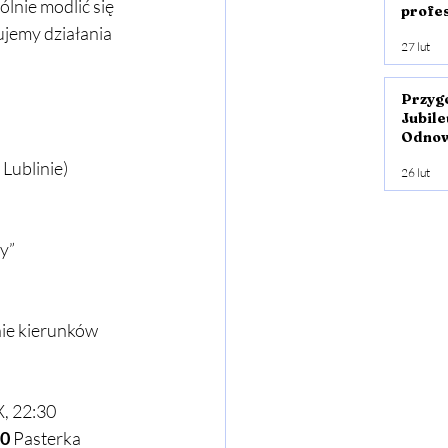
lnie modlić się 
profe
Ewang
jemy działania 
27 lut
młodz
Przyg
Jubile
Odno
chary
 Lublinie)
26 lut
y” 
nie kierunków 
, 22:30 
00
 Pasterka 