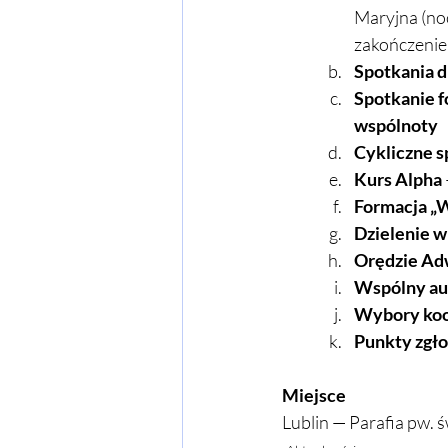
Maryjna (noc
zakończenie
Spotkania 
Spotkanie f
wspólnoty
Cykliczne s
Kurs Alpha
Formacja „W
Dzielenie w
Orędzie A
Wspólny aut
Wybory koor
Punkty zgło
Miejsce
Lublin — Parafia pw. ś