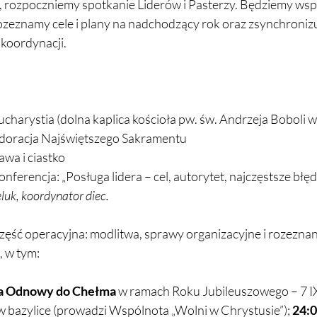
, rozpoczniemy spotkanie Liderów i Pasterzy. Będziemy wspó
ozeznamy cele i plany na nadchodzący rok oraz zsynchronizu
 koordynacji.
ucharystia (dolna kaplica kościoła pw. św. Andrzeja Boboli w
Adoracja Najświętszego Sakramentu
awa i ciastko
onferencja: „Posługa lidera – cel, autorytet, najczęstsze błęd
eluk, koordynator diec.
Część operacyjna: modlitwa, sprawy organizacyjne i rozezna
, w tym:
a Odnowy do Chełma
 w ramach Roku Jubileuszowego – 7 IX
w bazylice (prowadzi Wspólnota „Wolni w Chrystusie”); 
24: