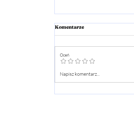
Komentarze
Oceń
Modlitwa uzdrowienia
Napisz komentarz...
duszy i ciała