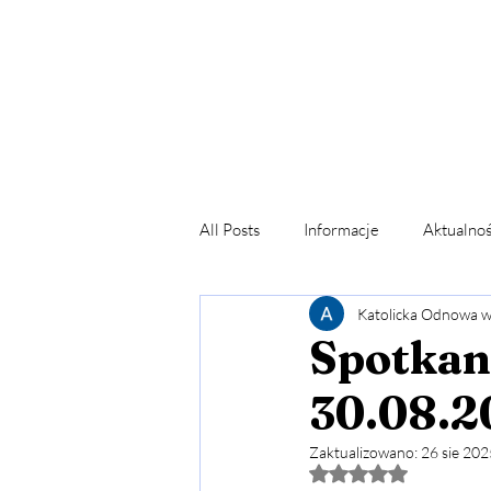
Strona Główna
Newsy & Czy
Fundacja Nowa
Pięćdziesiątnica
All Posts
Informacje
Aktualnoś
Katolicka Odnowa 
Dom Miłosierdzia
Posługa mo
Spotkani
30.08.2
Rekolekcje Uzdrowienie Obrazu B
Zaktualizowano:
26 sie 202
Oceniono na NaN z 