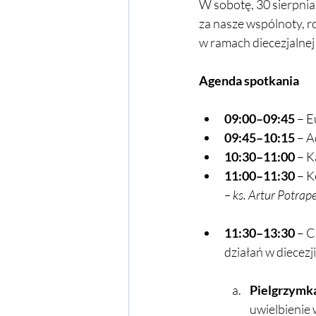
Seminaria formacyjne
W sobotę, 30 sierpnia
za nasze wspólnoty, r
w ramach diecezjalnej
Agenda spotkania
09:00–09:45
 – E
09:45–10:15
 – 
10:30–11:00
 – K
11:00–11:30
 – K
– ks. Artur Potrap
11:30–13:30
 – 
działań w diecezji
Pielgrzymk
uwielbienie 