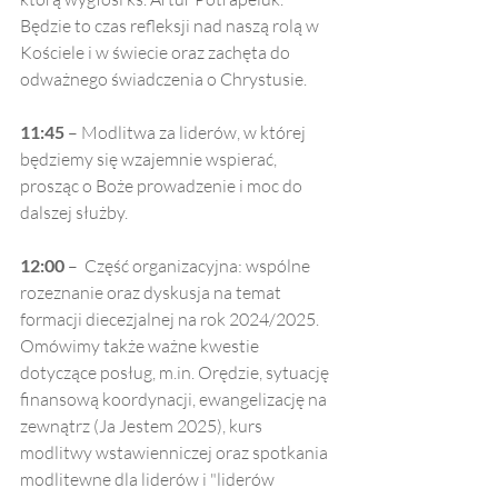
Będzie to czas refleksji nad naszą rolą w 
Kościele i w świecie oraz zachęta do 
odważnego świadczenia o Chrystusie.
11:45
 – Modlitwa za liderów, w której 
będziemy się wzajemnie wspierać, 
prosząc o Boże prowadzenie i moc do 
dalszej służby.
12:00
 –  Część organizacyjna: wspólne 
rozeznanie oraz dyskusja na temat 
formacji diecezjalnej na rok 2024/2025. 
Omówimy także ważne kwestie 
dotyczące posług, 
m.in
. Orędzie, sytuację 
finansową koordynacji, ewangelizację na 
zewnątrz (Ja Jestem 2025), kurs 
modlitwy wstawienniczej oraz spotkania 
modlitewne dla liderów i "liderów 