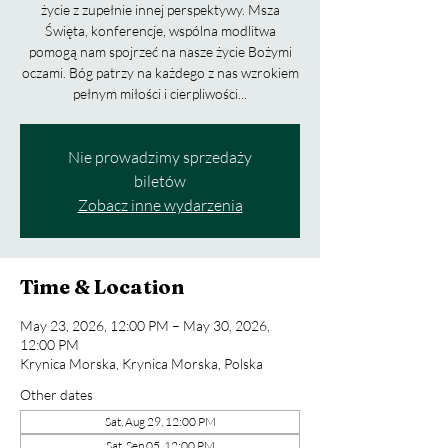
życie z zupełnie innej perspektywy. Msza
Święta, konferencje, wspólna modlitwa
pomogą nam spojrzeć na nasze życie Bożymi
oczami. Bóg patrzy na każdego z nas wzrokiem
pełnym miłości i cierpliwości...
Nie prowadzimy sprzedaży
biletów
Zobacz inne wydarzenia
Time & Location
May 23, 2026, 12:00 PM – May 30, 2026,
12:00 PM
Krynica Morska, Krynica Morska, Polska
Other dates
Sat, Aug 29, 12:00 PM
Sat, Sep 05, 12:00 PM