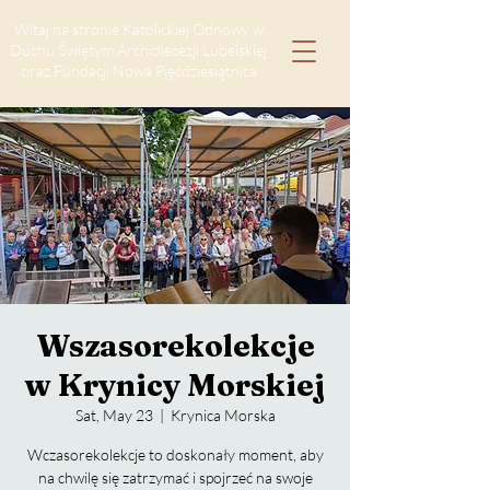
Witaj na stronie Katolickiej Odnowy w
Duchu Świętym Archidiecezji Lubelskiej
oraz Fundacji Nowa Pięćdziesiątnica
Wszasorekolekcje
w Krynicy Morskiej
Sat, May 23
  |  
Krynica Morska
Wczasorekolekcje to doskonały moment, aby
na chwilę się zatrzymać i spojrzeć na swoje