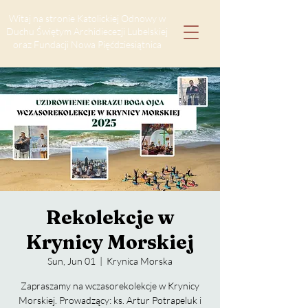
Witaj na stronie Katolickiej Odnowy w
Duchu Świętym Archidiecezji Lubelskiej
oraz Fundacji Nowa Pięćdziesiątnica
Rekolekcje w
Krynicy Morskiej
Sun, Jun 01
  |  
Krynica Morska
Zapraszamy na wczasorekolekcje w Krynicy
Morskiej. Prowadzący: ks. Artur Potrapeluk i