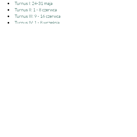
Turnus I: 24-31 maja
Turnus II: 1 - 8 czerwca
Turnus III: 9 - 16 czerwca
Turnus IV: 1 - 8 września
Turnus V: 9 - 16 września
Show More
Share this event
© 2026 - Fundacja Nowa
Pięćdziesiątnica, ul. Gospodarcza 7,
20-213 Lublin, NIP:
7123368540
.
Wspieraj nas na Zrzutka.pl